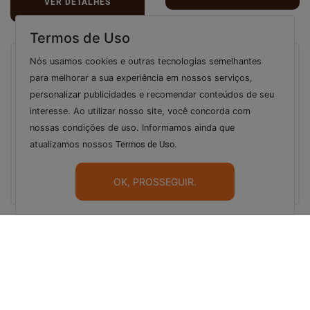
VER DETALHES
Termos de Uso
Nós usamos cookies e outras tecnologias semelhantes
para melhorar a sua experiência em nossos serviços,
personalizar publicidades e recomendar conteúdos de seu
interesse. Ao utilizar nosso site, você concorda com
nossas condições de uso. Informamos ainda que
atualizamos nossos
Termos de Uso
.
OK, PROSSEGUIR.
Garfo Descartável Cristal/
Creme Chantilly Gran Finale
Transparente c/50 und
1 L FLEISCHMANN - 19621
STRAWPLAST
R$ 4,90
R$ 19,90