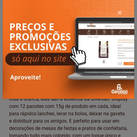
×
Goma Dentadura c/12 x 15 g FINI -
14868
O clássico dos clássicos! As Dentaduras Fini são pura
nostalgia e amor incondicional. Não tem o que dizer,
só sentir. Com formato divertido de dentadura e um
delicioso sabor de morango e framboesa, nas cores
rosa e branca, elas são a essência da diversão. Display
com 12 pacotes com 15g de produto em cada, ideal
para rápidos lanches, levar na bolsa, deixar na gaveta
e distribuir para os amigos. E perfeito para usar em
decorações de mesas de festas e pratos de confeitaria,
tornando tudo mais colorido, com um toque único e