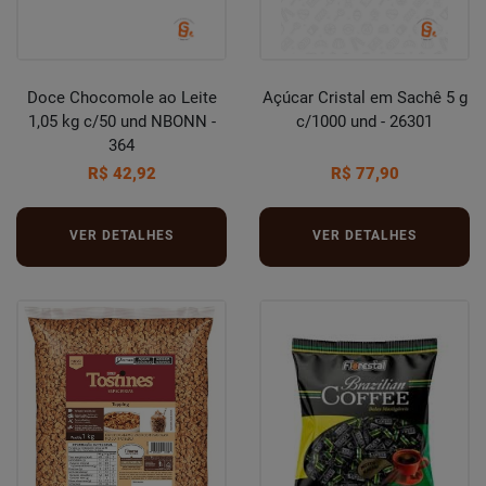
Doce Chocomole ao Leite
Açúcar Cristal em Sachê 5 g
1,05 kg c/50 und NBONN -
c/1000 und - 26301
364
R$ 42,92
R$ 77,90
VER DETALHES
VER DETALHES