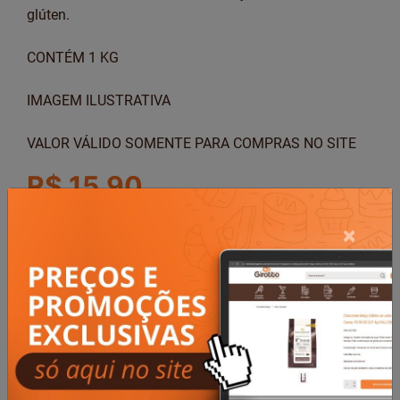
glúten.
CONTÉM 1 KG
IMAGEM ILUSTRATIVA
VALOR VÁLIDO SOMENTE PARA COMPRAS NO SITE
R$ 15,90
Em
3
vezes
de
R$ 5,30
sem juros!
×
Em
5
vezes
de
R$ 3,50
COMPRAR AGORA
Calcule