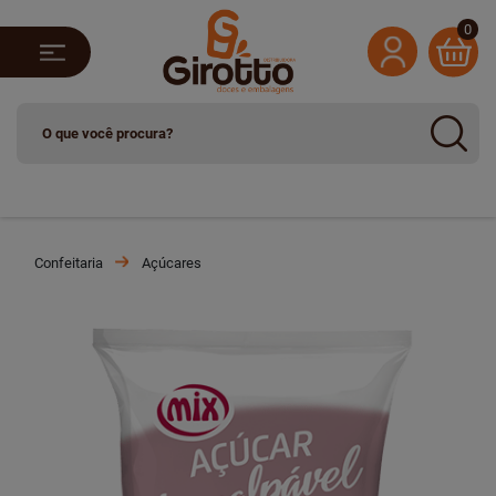
0
Confeitaria
Açúcares