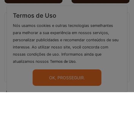
Termos de Uso
Nós usamos cookies e outras tecnologias semelhantes
para melhorar a sua experiência em nossos serviços,
personalizar publicidades e recomendar conteúdos de seu
interesse. Ao utilizar nosso site, você concorda com
nossas condições de uso. Informamos ainda que
atualizamos nossos
Termos de Uso
.
OK, PROSSEGUIR.
Doce de Leite p/Confeitaria
Copo Descartável
950 g AUREA - 15543
Transparente PP 200 ml
c/2500 und COPOBRAS -
15936
R$ 31,50
R$ 149,90
VER DETALHES